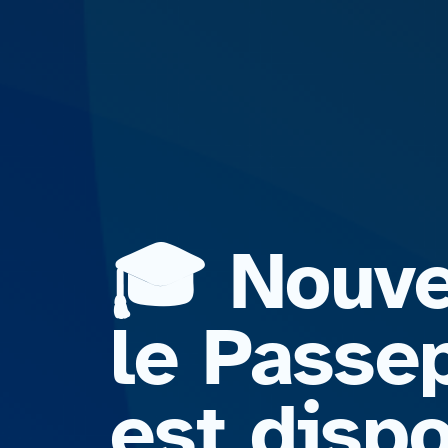
🎓 Nouvea
le Passe
est disp