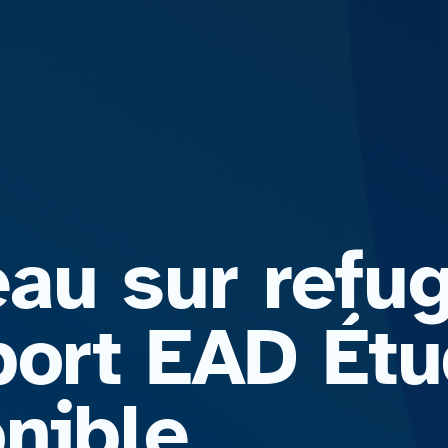
u sur refugi
port EAD Étu
onible