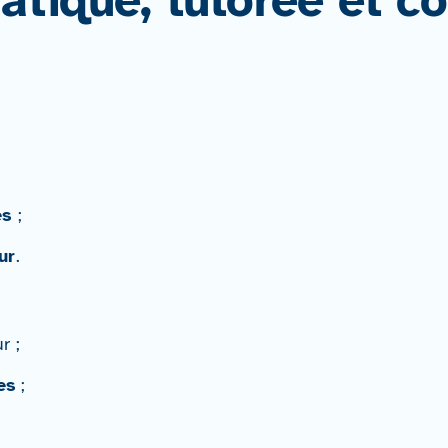
atique, tutorée et c
es
;
ur
.
r ;
es
;