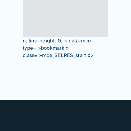
n; line-height: 0; » data-mce-
type= »bookmark »
class= »mce_SELRES_start »>