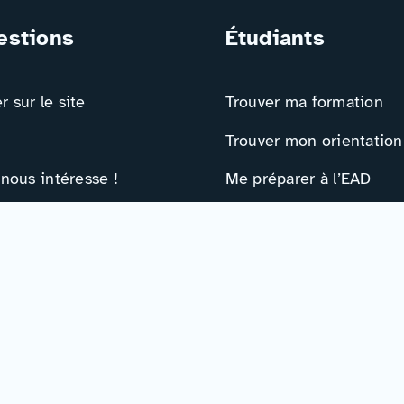
estions
Étudiants
 sur le site
Trouver ma formation
Trouver mon orientation
 nous intéresse !
Me préparer à l’EAD
ts
Ressources
e contact
Actualités
r
Événements