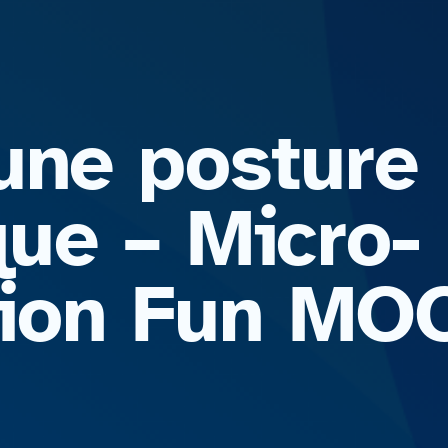
une posture
ue – Micro-
ation Fun M