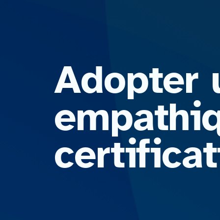
Adopter 
empathiq
certific