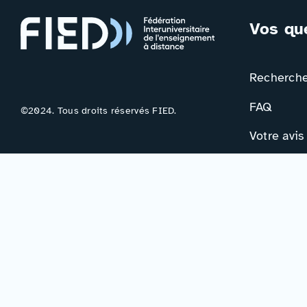
Vos qu
Rechercher
FAQ
©2024. Tous droits réservés FIED.
Votre avis
Contac
Formulair
Newslette
Mentions légales
–
Accessibilité
–