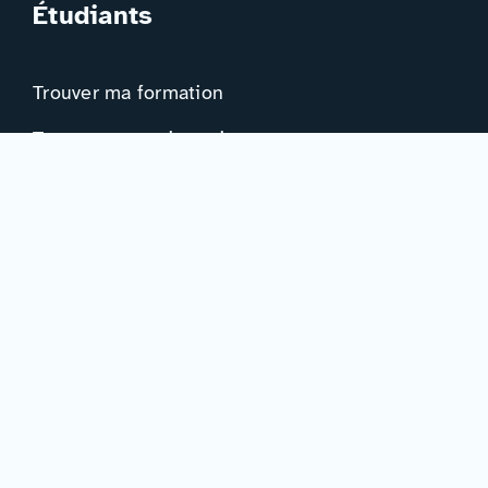
Étudiants
Trouver ma formation
Trouver mon orientation
Me préparer à l’EAD
Ressources
Actualités
Événements
Ressources