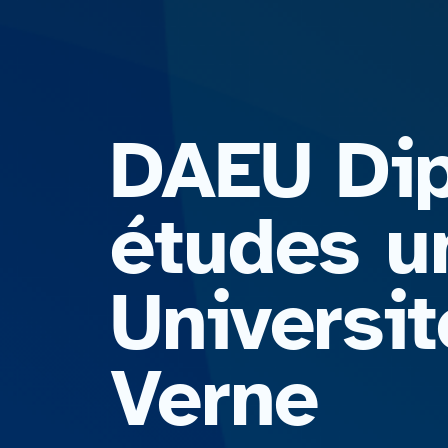
DAEU Dip
études un
Universit
Verne