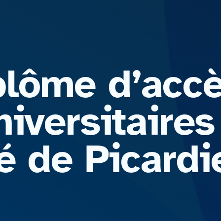
lôme d’accè
iversitaires
é de Picardi