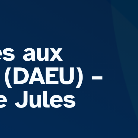
s aux
 (DAEU) –
e Jules