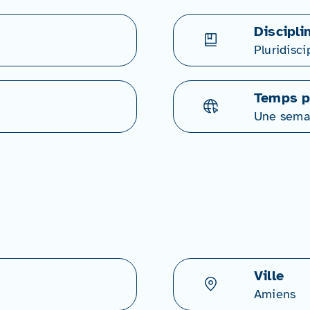
Discipli
Pluridisci
Temps p
Une sema
Ville
Amiens