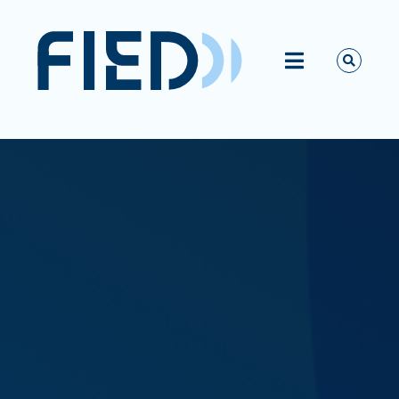
Passer
au
contenu
Toggle
Navigation
Vous êtes ?
La FIED
Activités
Ressources
Actualités