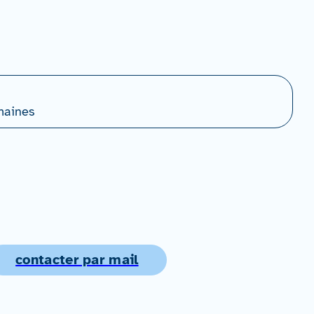
maines
contacter par mail