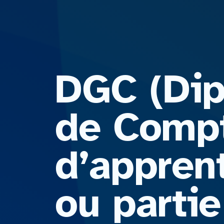
DGC (Dip
de Compta
d’apprent
ou parti