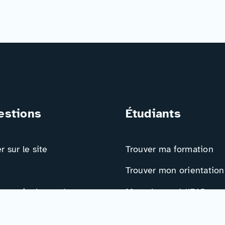
estions
Étudiants
 sur le site
Trouver ma formation
Trouver mon orientation
 nous intéresse !
Me préparer à l’EAD