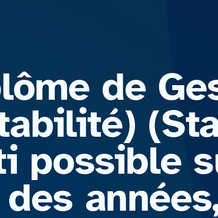
lôme de Ges
bilité) (Sta
i possible s
e des années