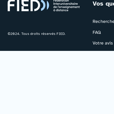
Vos qu
Rechercher
FAQ
©2024. Tous droits réservés FIED.
Votre avis
Contac
Formulair
Newslette
Mentions légales
–
Accessibilité
–
Politique de confidentialité