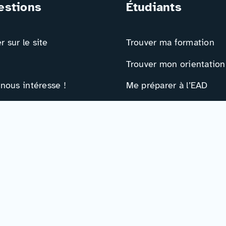
estions
Étudiants
 sur le site
Trouver ma formation
Trouver mon orientation
 nous intéresse !
Me préparer à l’EAD
ts
Ressources
e contact
Actualités
r
Événements
Ressources