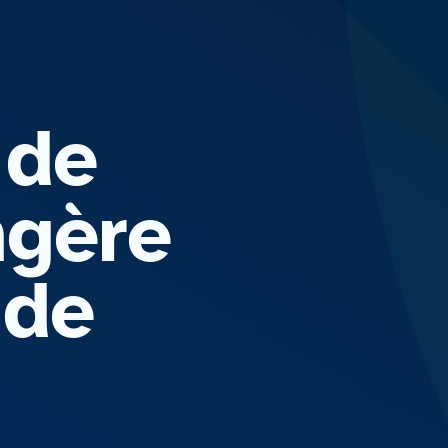
 de
ngère
 de