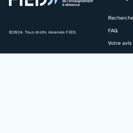
Rechercher
FAQ
©2024. Tous droits réservés FIED.
Votre avis
Contac
Formulair
Newslette
Mentions légales
–
Accessibilité
–
Politique de confidentialité