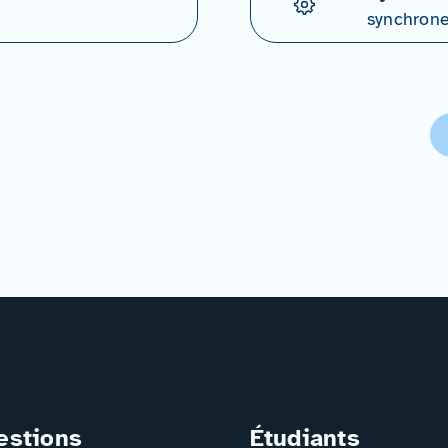
synchron
estions
Étudiants