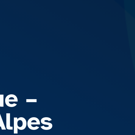
ue –
Alpes