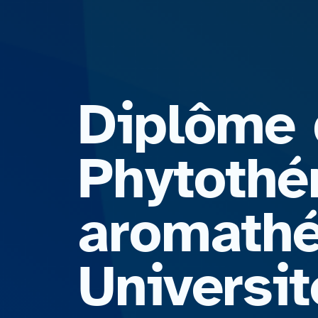
Diplôme 
Phytothé
aromathé
Universi