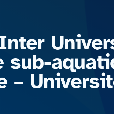
nter Univers
 sub-aquati
e – Universi