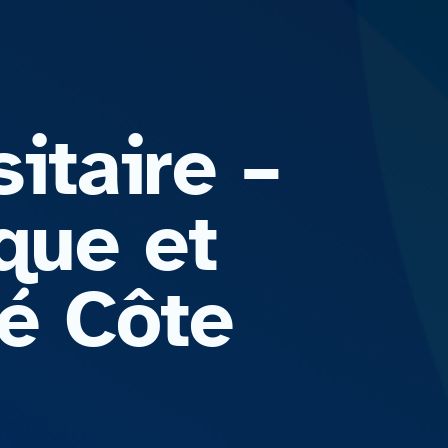
itaire –
que et
té Côte