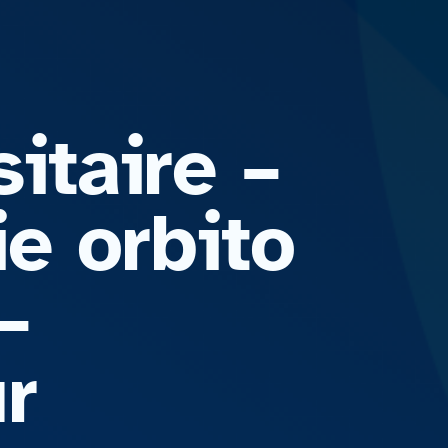
itaire –
ie orbito
–
r