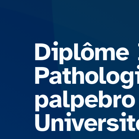
Diplôme I
Pathologi
palpebro
Universit