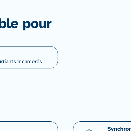
ble pour
udiants incarcérés
Synchron