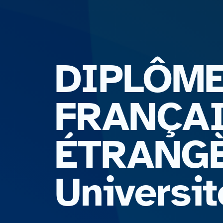
DIPLÔME
FRANÇA
ÉTRANGÈR
Universi