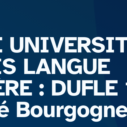
 UNIVERSIT
IS LANGUE
E : DUFLE 
té Bourgogn