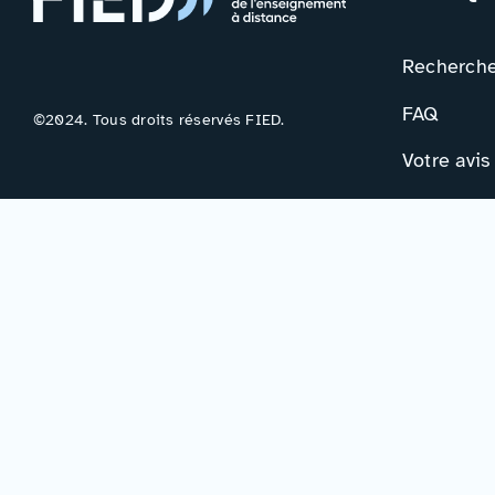
Rechercher
FAQ
©2024. Tous droits réservés FIED.
Votre avis
Contac
Formulair
Newslette
Mentions légales
–
Accessibilité
–
Politique de confidentialité