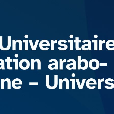
Universitair
sation arabo-
e – Univers