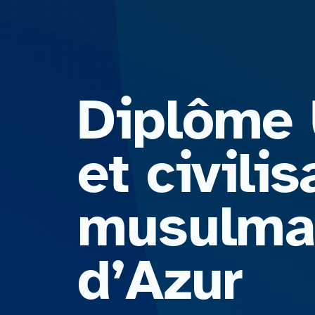
Diplôme 
et civili
musulman
d’Azur