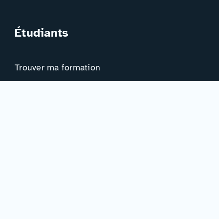
Étudiants
Trouver ma formation
Trouver mon orientation
Me préparer à l’EAD
Ressources
Actualités
Événements