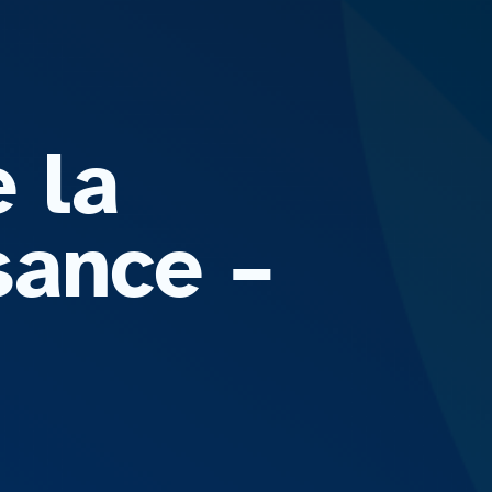
 la
sance –