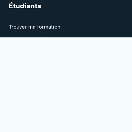
Étudiants
Trouver ma formation
Trouver mon orientation
Me préparer à l’EAD
Ressources
Actualités
Événements
Ressources