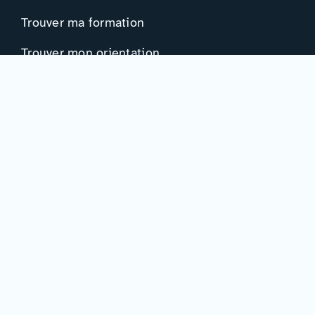
Trouver ma formation
Trouver mon orientation
Me préparer à l’EAD
Ressources
Actualités
Événements
Ressources