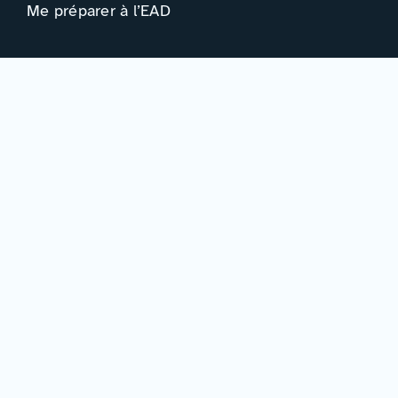
Me préparer à l’EAD
Ressources
Actualités
Événements
Ressources
Professionnels
Adhérer à la FIED