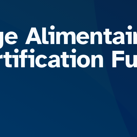
ge Alimentai
rtification 