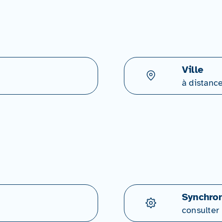
Ville
à distanc
Synchron
consulter 