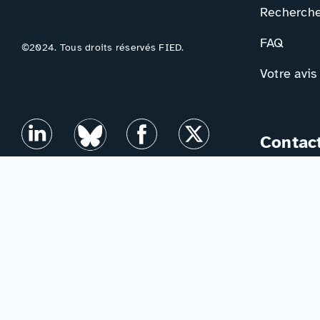
Rechercher
FAQ
©2024. Tous droits réservés FIED.
Votre avis
Contac
Formulair
Newslette
Mentions légales
–
Accessibilité
–
Politique de confidentialité