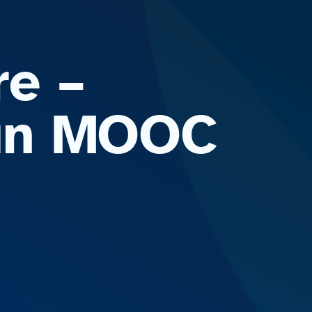
re –
Fun MOOC