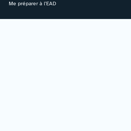
Me préparer à l’EAD
Ressources
Actualités
Événements
Ressources
Professionnels
Adhérer à la FIED