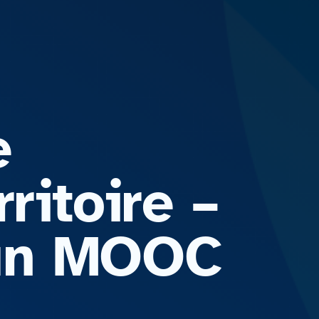
e
ritoire –
Fun MOOC