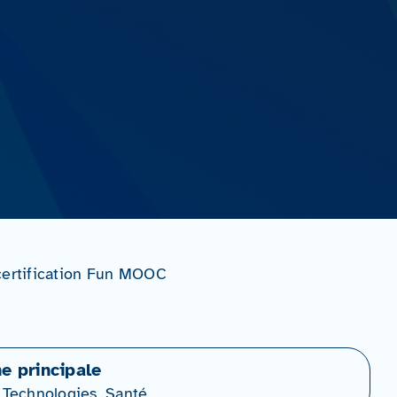
-certification Fun MOOC
ne principale
 Technologies, Santé