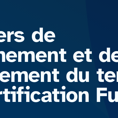
ers de
nnement et d
ement du ter
rtification 