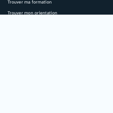
Trouver ma formation
Trouver mon orientation
Me préparer à l’EAD
Ressources
Actualités
Événements
Ressources
Professionnels