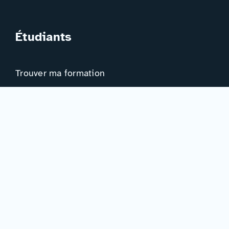
Étudiants
Trouver ma formation
Trouver mon orientation
Me préparer à l’EAD
Ressources
Actualités
Événements