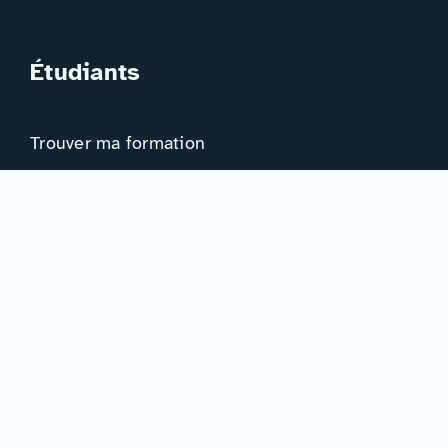
Étudiants
Trouver ma formation
Trouver mon orientation
Me préparer à l’EAD
Ressources
Actualités
Événements