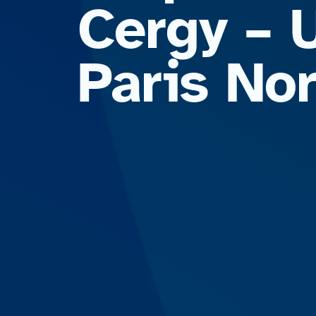
Cergy – 
Paris No