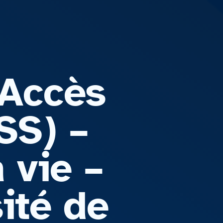
’Accès
SS) –
 vie –
ité de