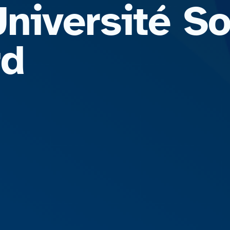
Université S
rd