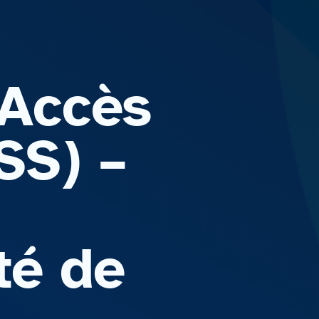
’Accès
SS) –
té de