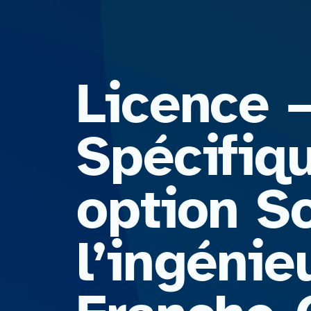
Licence 
Spécifiq
option S
l’ingénie