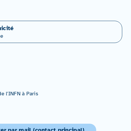
icité
ne
e l'INFN à Paris
er par mail (contact principal)