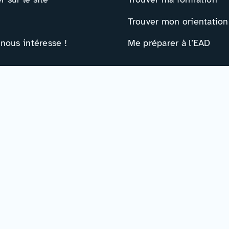
Trouver mon orientation
 nous intéresse !
Me préparer à l’EAD
ts
Ressources
e contact
Actualités
r
Événements
Ressources