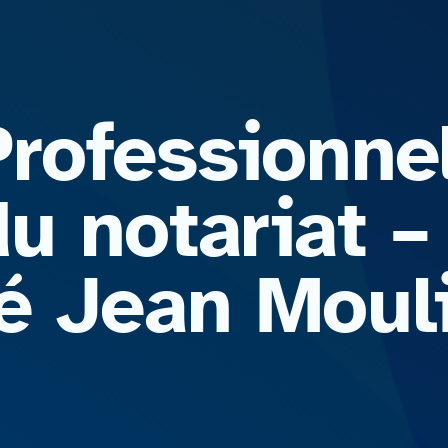
Professionne
u notariat –
té Jean Moul