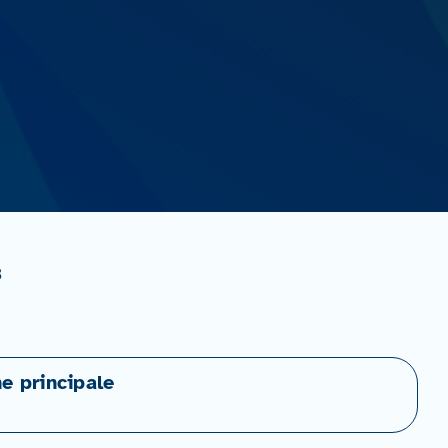
3
ne principale