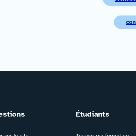
con
estions
Étudiants
 sur le site
Trouver ma formation