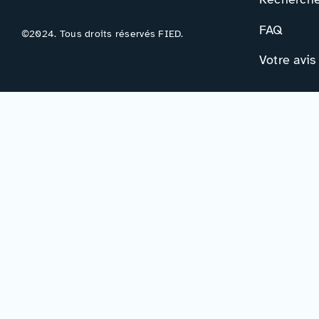
FAQ
©2024. Tous droits réservés FIED.
Votre avis
Contac
Formulair
Newslette
Mentions légales
–
Accessibilité
–
Politique de confidentialité