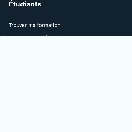
Étudiants
Trouver ma formation
Trouver mon orientation
Me préparer à l’EAD
Ressources
Actualités
Événements
Ressources