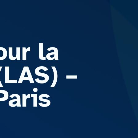
our la
(LAS) –
Paris