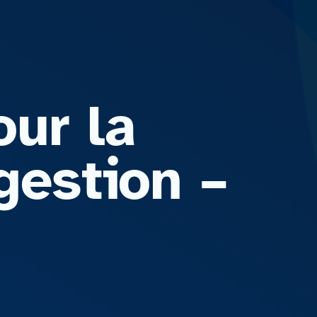
our la
gestion –