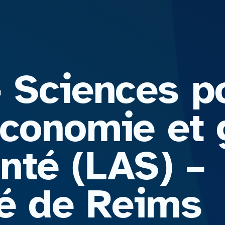
– Sciences p
Économie et 
nté (LAS) –
té de Reims