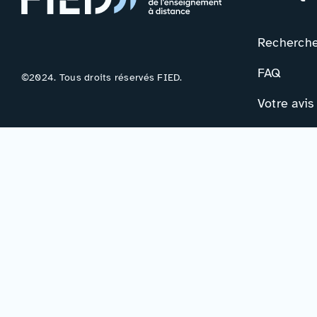
Rechercher
FAQ
©2024. Tous droits réservés FIED.
Votre avis
Contac
Formulair
Newslette
Mentions légales
–
Accessibilité
–
Politique de confidentialité