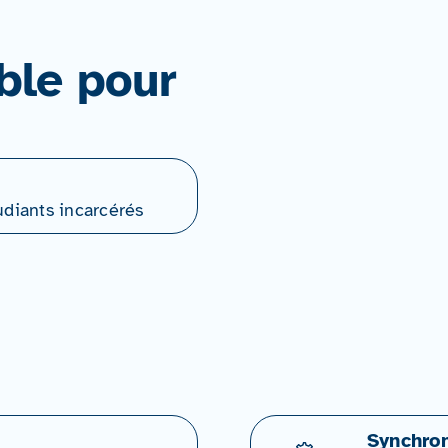
ble pour
udiants incarcérés
Synchron