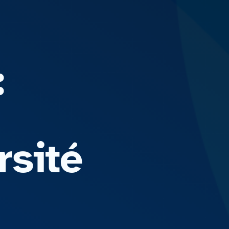
:
sité