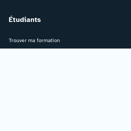
Étudiants
Trouver ma formation
Trouver mon orientation
Me préparer à l’EAD
Ressources
Actualités
Événements