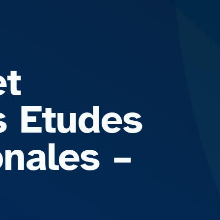
et
s Etudes
onales –