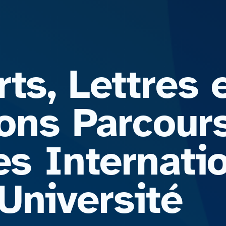
ts, Lettres 
ions Parcour
es Internati
Université