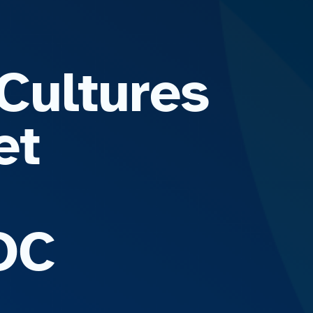
 Cultures
et
OOC