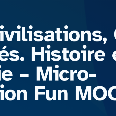
vilisations,
és. Histoire 
e – Micro-
ation Fun M