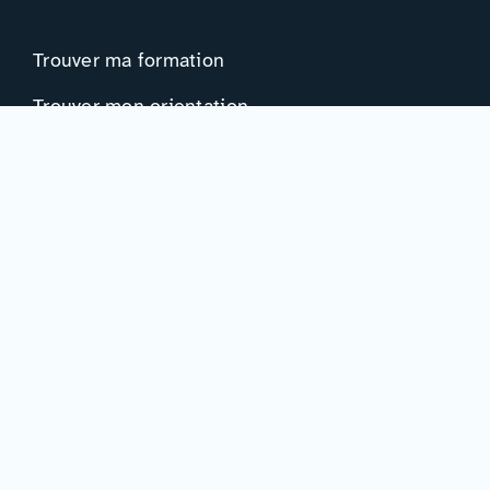
Trouver ma formation
Trouver mon orientation
Me préparer à l’EAD
Ressources
Actualités
Événements
Ressources