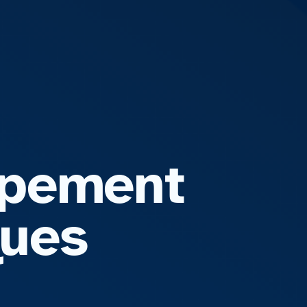
oppement
ques