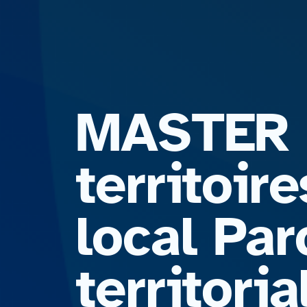
MASTER 
territoi
local Par
territori