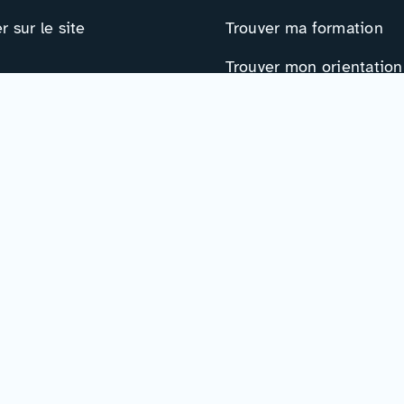
 sur le site
Trouver ma formation
Trouver mon orientation
 nous intéresse !
Me préparer à l’EAD
ts
Ressources
e contact
Actualités
r
Événements
Ressources