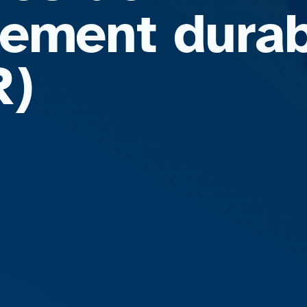
ement durab
R)