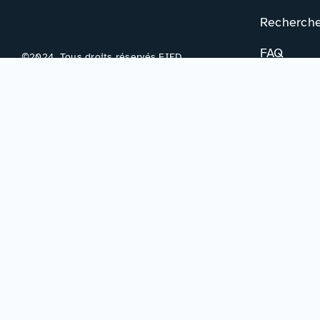
Rechercher
FAQ
©2024. Tous droits réservés FIED.
Votre avis
Contac
Formulair
Newslette
Mentions légales
–
Accessibilité
–
Politique de confidentialité