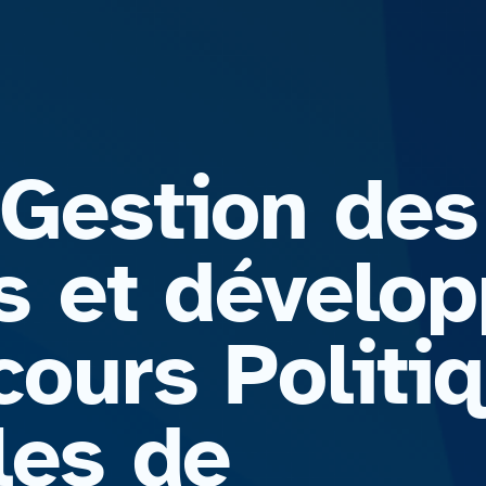
Gestion des
res et dével
cours Politi
ales de