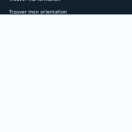
Trouver mon orientation
Me préparer à l’EAD
Ressources
Actualités
Événements
Ressources
Professionnels