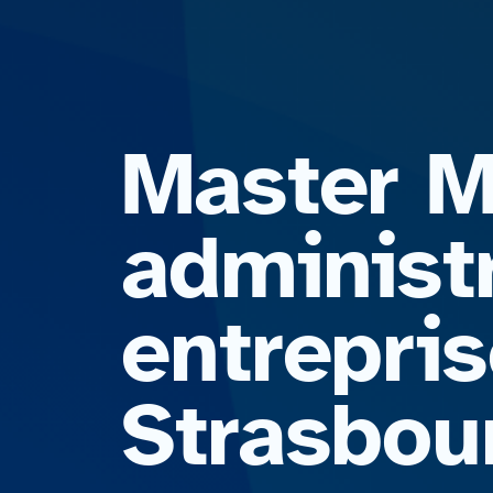
Master 
administ
entrepris
Strasbou