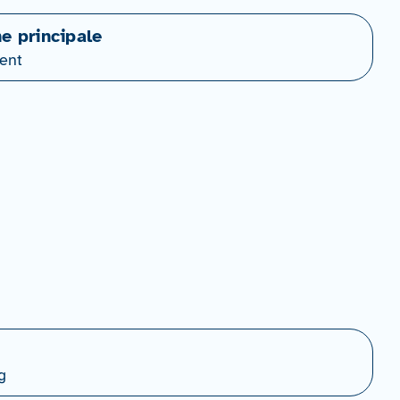
ne principale
ent
g