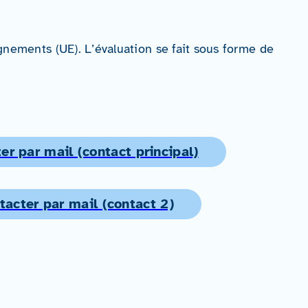
nements (UE). L’évaluation se fait sous forme de
er par mail (contact principal)
tacter par mail (contact 2)