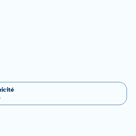
icité
e