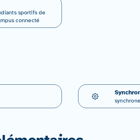
udiants sportifs de
Campus connecté
Synchron
synchron