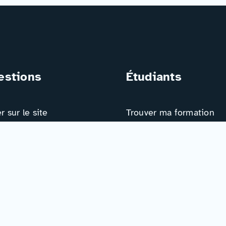
estions
Étudiants
 sur le site
Trouver ma formation
Trouver mon orientation
 nous intéresse !
Me préparer à l’EAD
ts
Ressources