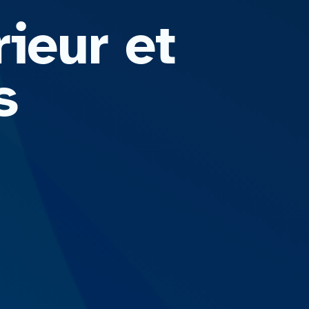
ieur et
s