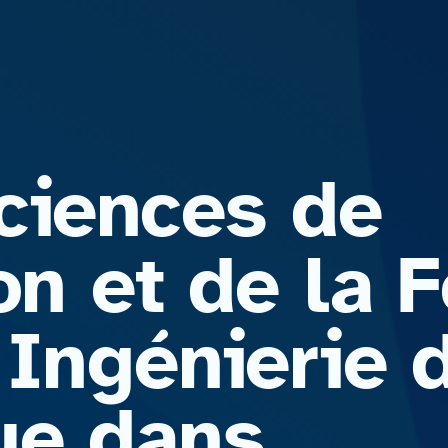
ciences de
on et de la 
 Ingénierie 
ue dans