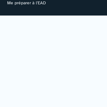
Me préparer à l’EAD
Ressources
Actualités
Événements
Ressources
Professionnels
Adhérer à la FIED