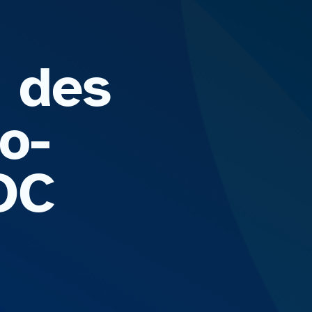
n des
o-
OOC