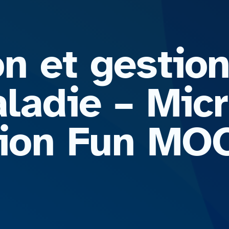
on et gestio
ladie – Micr
ation Fun M