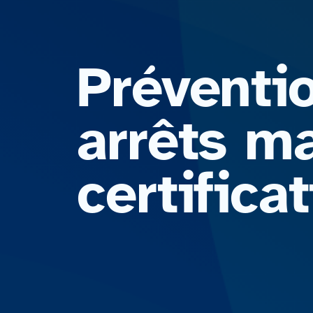
Préventi
arrêts ma
certific