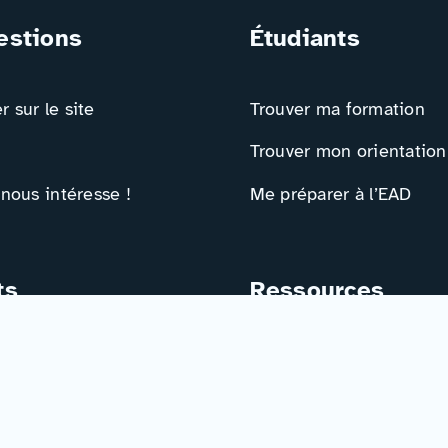
estions
Étudiants
 sur le site
Trouver ma formation
Trouver mon orientation
 nous intéresse !
Me préparer à l’EAD
ts
Ressources
e contact
Actualités
r
Événements
Ressources