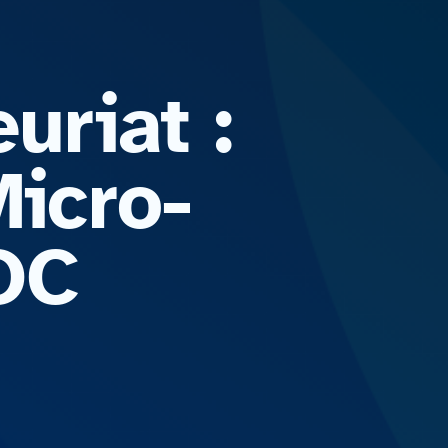
uriat :
icro-
OOC