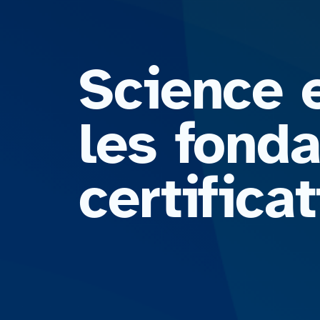
Science e
les fond
certific