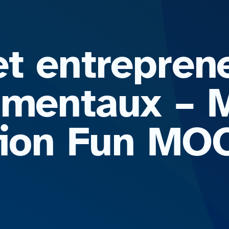
t entreprene
amentaux – M
ation Fun M