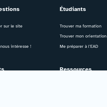
estions
Étudiants
 sur le site
Trouver ma formation
Trouver mon orientation
 nous intéresse !
Me préparer à l’EAD
ts
Ressources
e contact
Actualités
r
Événements
Ressources