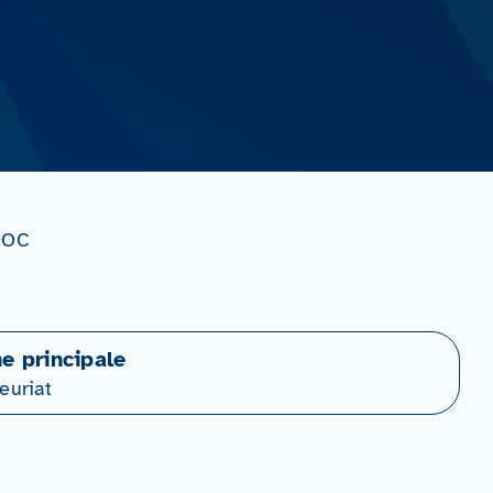
MOOC
ne principale
euriat