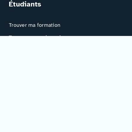
Étudiants
Trouver ma formation
Trouver mon orientation
Me préparer à l’EAD
Ressources
Actualités
Événements
Ressources