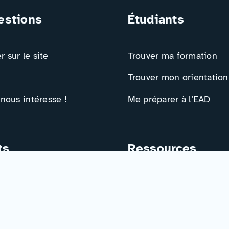
estions
Étudiants
 sur le site
Trouver ma formation
Trouver mon orientation
 nous intéresse !
Me préparer à l’EAD
ts
Ressources
e contact
Actualités
r
Événements
Ressources