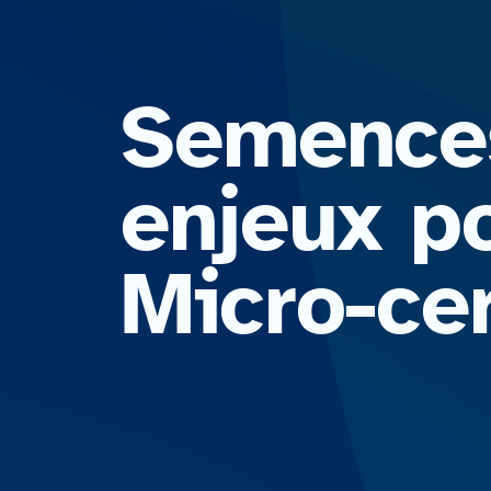
Semences
enjeux po
Micro-ce