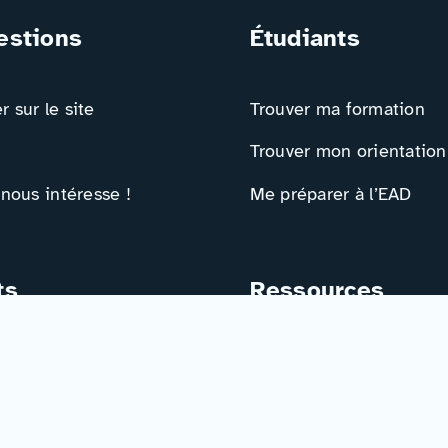
estions
Étudiants
 sur le site
Trouver ma formation
Trouver mon orientation
 nous intéresse !
Me préparer à l’EAD
ts
Ressources
e contact
Actualités
r
Événements
Ressources