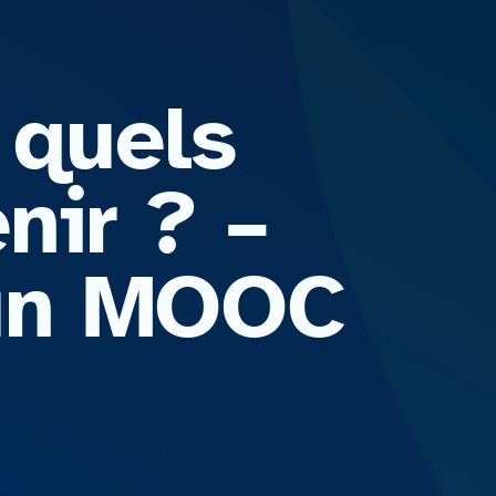
 quels
nir ? –
Fun MOOC