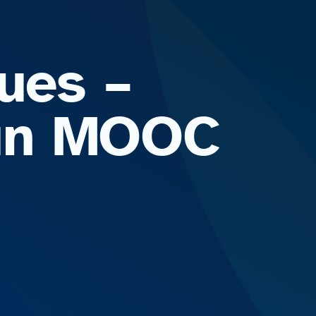
ues –
Fun MOOC