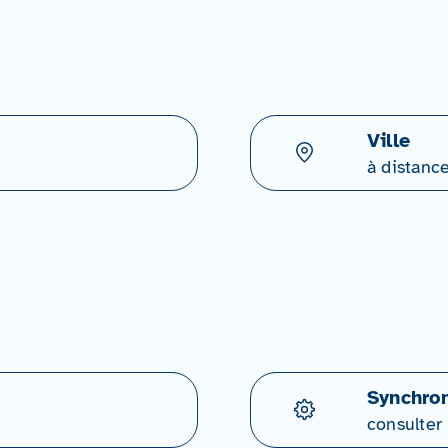
Ville
à distanc
Synchron
consulter 