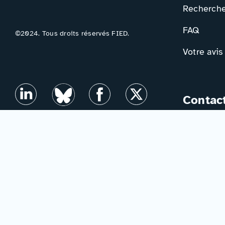
Rechercher
FAQ
©2024. Tous droits réservés FIED.
Votre avis
Contac
Formulair
Newslette
Mentions légales
–
Accessibilité
–
Politique de confidentialité