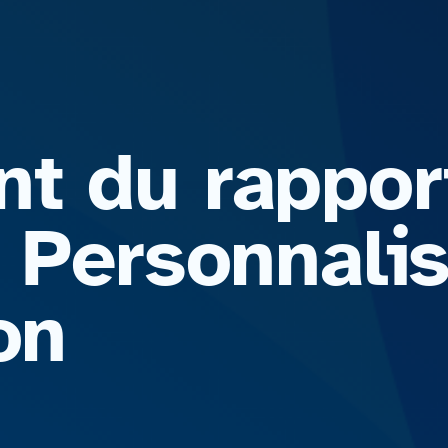
t du rappor
: Personnali
on