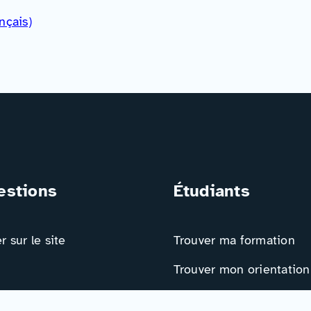
nçais)
estions
Étudiants
 sur le site
Trouver ma formation
Trouver mon orientation
 nous intéresse !
Me préparer à l’EAD