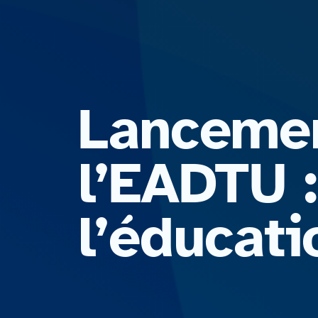
Lancemen
l’EADTU 
l’éducati