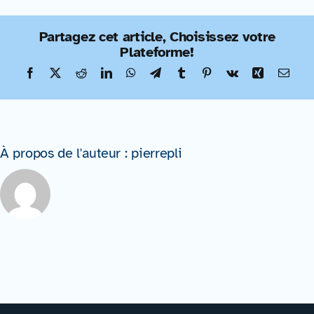
Formations
Partagez cet article, Choisissez votre
Plateforme!
Facebook
X
Reddit
LinkedIn
WhatsApp
Telegram
Tumblr
Pinterest
Vk
Xing
Emai
À propos de l'auteur :
pierrepli