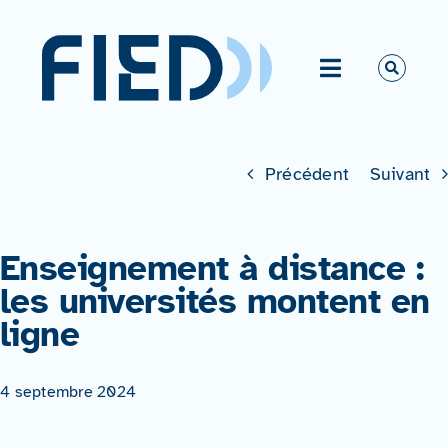
Passer
au
contenu
Toggle
Navigation
Vous êtes ?
Précédent
Suivant
La FIED
Activités
Enseignement à distance :
les universités montent en
Ressources
ligne
Actualités
4 septembre 2024